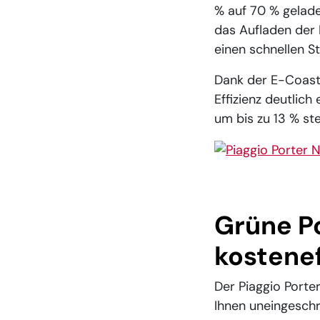
% auf 70 % gelade
das Aufladen der 
einen schnellen S
Dank der E-Coast
Effizienz deutlic
um bis zu 13 % st
Show larger versio
Grüne P
kostenef
Der Piaggio Porte
Ihnen uneingesch