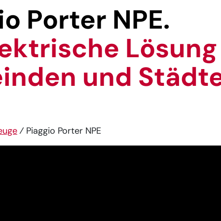
io Porter NPE.
lektrische Lösung
nden und Städte
euge
⁄
Piaggio Porter NPE