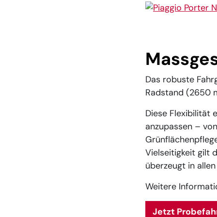
Show larger versio
Massges
Das robuste Fahrge
Radstand (2650 
Diese Flexibilität
anzupassen – von 
Grünflächenpfleg
Vielseitigkeit gil
überzeugt in alle
Weitere Informati
Jetzt Probefah