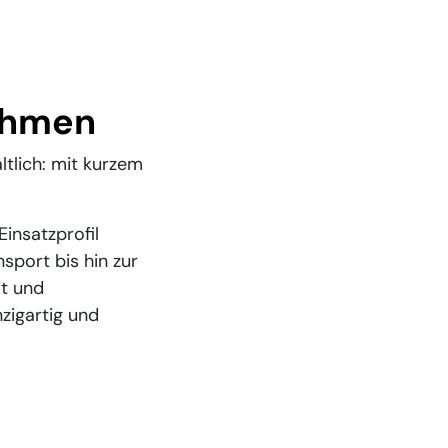
ehmen
ltlich: mit kurzem
Einsatzprofil
port bis hin zur
it und
nzigartig und