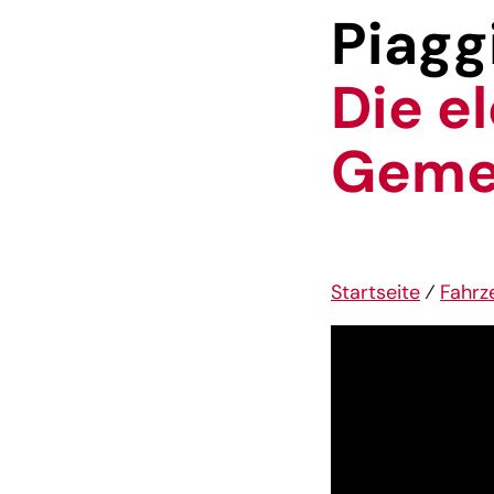
Piagg
Die e
Gemei
Startseite
⁄
Fahrz