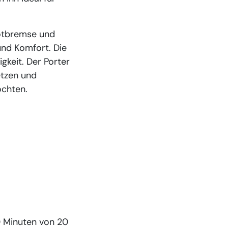
otbremse und
und Komfort. Die
gkeit. Der Porter
etzen und
öchten.
0 Minuten von 20