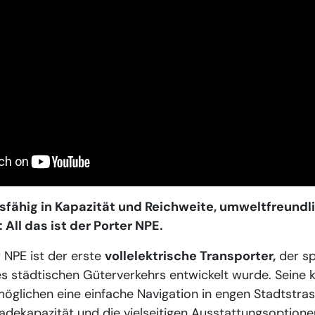
sfähig in Kapazität und Reichweite, umweltfreundlic
All das ist der Porter NPE.
r NPE ist der erste
vollelektrische Transporter,
der spe
s städtischen Güterverkehrs entwickelt wurde. Seine
glichen eine einfache Navigation in engen Stadtstras
dekapazität und die vielseitigen Ausstattungsoptionen 