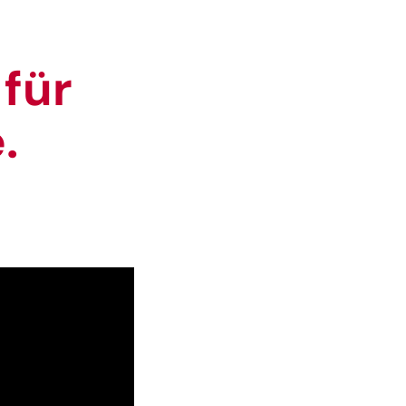
 für
.